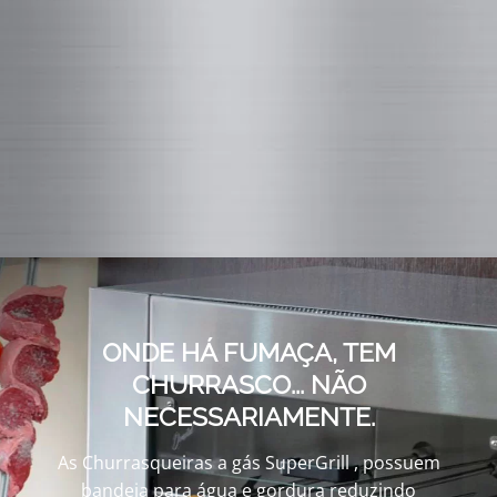
ONDE HÁ FUMAÇA, TEM
CHURRASCO... NÃO
NECESSARIAMENTE.
As Churrasqueiras a gás SuperGrill , possuem
bandeja para água e gordura reduzindo