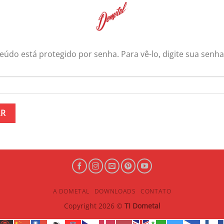
eúdo está protegido por senha. Para vê-lo, digite sua senha
A DOMETAL
DOWNLOADS
CONTATO
Copyright 2026 ©
TI Dometal